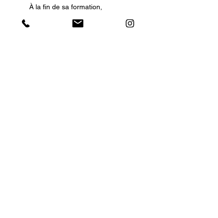
À la fin de sa formation,
Maxime s'installe à Paris et
intègre la comédie musicale
"Disney Junior Dream Factory"
(Promo 2022)
Loïs
Loïs décide de monter sa
propre compagnie danse-
théâtre pour écrire, mettre en
scène et chorégraphier son tout
premier spectacle intitulé
"Douze". (Promo 2021)