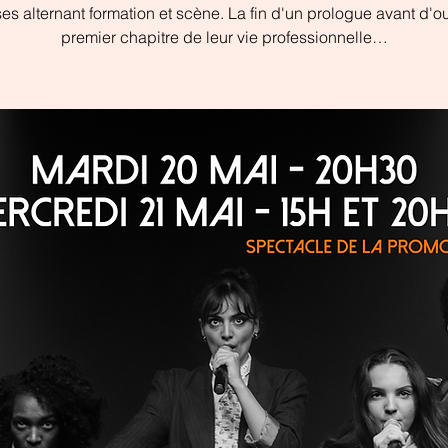
es alternant formation et scène. La fin d'un prologue avant d'ou
premier chapitre de leur vie professionnelle…