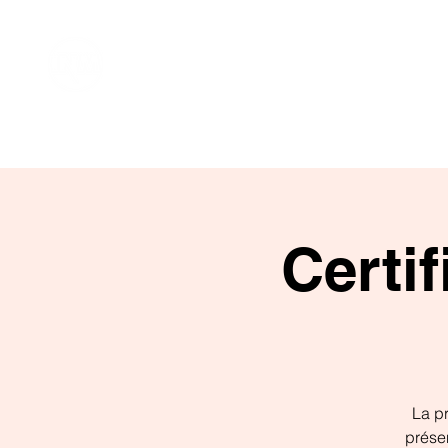
Certi
La pr
présen