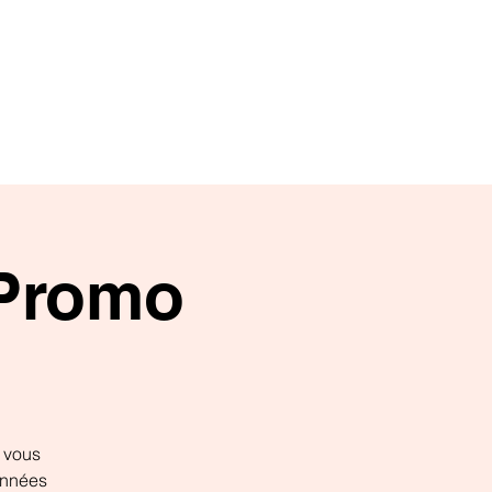
ENTRAÎNEMENTS
SPECTACLES
CONTACT
 Promo
e vous
 années