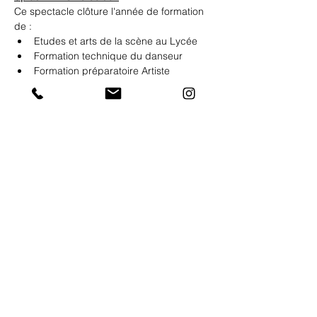
Ce spectacle clôture l'année de formation 
de : 
Etudes et arts de la scène au Lycée
Formation technique du danseur
Formation préparatoire Artiste 
Interprète de Music-hall
Avec la troupe "Graines d'Artistes" (Quai 
de Scène) en invitée !
Pour la première fois, ce spectacle est 
proposé dans une salle extérieure !
Partager cet événement